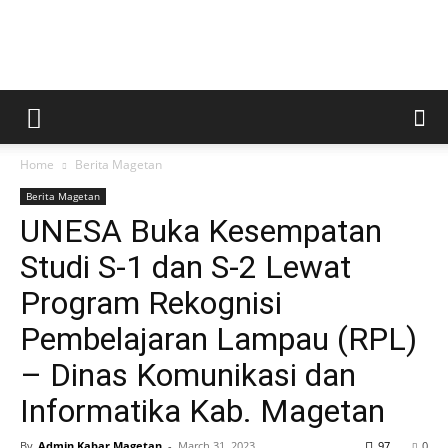
Kabar
Home
Berita Magetan
Magetan
Berita Magetan
UNESA Buka Kesempatan
Studi S-1 dan S-2 Lewat
Program Rekognisi
Pembelajaran Lampau (RPL)
– Dinas Komunikasi dan
Informatika Kab. Magetan
By
Admin Kabar Magetan
-
March 31, 2023
97
0