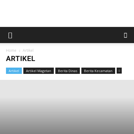
Kabar
Home
Artikel
Magetan
ARTIKEL
Artikel
Artikel Magetan
Berita Dinas
Berita Kecamatan