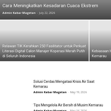
Cara Meningkatkan Kesadaran Cuaca Ekstrem
Admin Kabar Magetan
-
July 22, 2026
Relawan TIK Kerahkan 250 Fasilitator untuk Perkuat
Literasi Digital Calon Manajer Koperasi Merah Putih
Kebiasaan H
di Seluruh Indonesia
Kemarau
Solusi Cerdas Mengatasi Krisis Air Saat
Kemarau
Admin Kabar Magetan
-
May 19, 2026
Tips Mengelola Air Bersih di Musim Kemarau
Admin Kabar Magetan
-
May 14, 2026