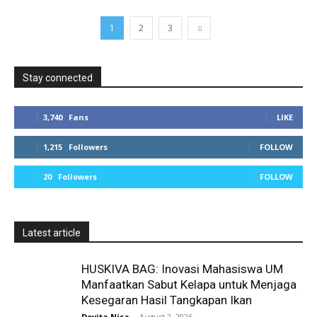
1
2
3
Stay connected
3,740
Fans
LIKE
1,215
Followers
FOLLOW
20
Followers
FOLLOW
Latest article
HUSKIVA BAG: Inovasi Mahasiswa UM
Manfaatkan Sabut Kelapa untuk Menjaga
Kesegaran Hasil Tangkapan Ikan
Devita Nisa
-
August 2, 2026