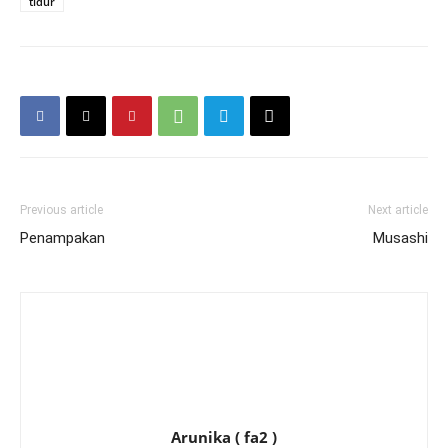
tidur
Previous article
Next article
Penampakan
Musashi
Arunika ( fa2 )