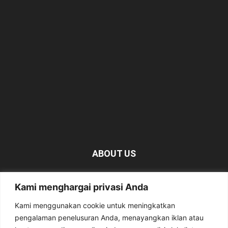
ABOUT US
KabarMagetan.com merupakan kumpulan informasi dan
Kami menghargai privasi Anda
berita tentang Magetan yang bersumber dari berbagai
media online.
Kami menggunakan cookie untuk meningkatkan
pengalaman penelusuran Anda, menayangkan iklan atau
Contact us:
kabarmagetan@gmail.com