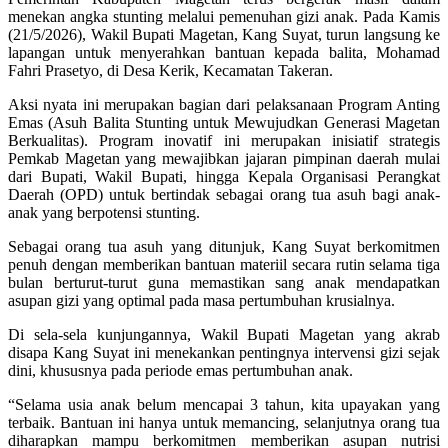
menekan angka stunting melalui pemenuhan gizi anak. Pada Kamis
(21/5/2026), Wakil Bupati Magetan, Kang Suyat, turun langsung ke
lapangan untuk menyerahkan bantuan kepada balita, Mohamad
Fahri Prasetyo, di Desa Kerik, Kecamatan Takeran.
Aksi nyata ini merupakan bagian dari pelaksanaan Program Anting
Emas (Asuh Balita Stunting untuk Mewujudkan Generasi Magetan
Berkualitas). Program inovatif ini merupakan inisiatif strategis
Pemkab Magetan yang mewajibkan jajaran pimpinan daerah mulai
dari Bupati, Wakil Bupati, hingga Kepala Organisasi Perangkat
Daerah (OPD) untuk bertindak sebagai orang tua asuh bagi anak-
anak yang berpotensi stunting.
Sebagai orang tua asuh yang ditunjuk, Kang Suyat berkomitmen
penuh dengan memberikan bantuan materiil secara rutin selama tiga
bulan berturut-turut guna memastikan sang anak mendapatkan
asupan gizi yang optimal pada masa pertumbuhan krusialnya.
Di sela-sela kunjungannya, Wakil Bupati Magetan yang akrab
disapa Kang Suyat ini menekankan pentingnya intervensi gizi sejak
dini, khususnya pada periode emas pertumbuhan anak.
“Selama usia anak belum mencapai 3 tahun, kita upayakan yang
terbaik. Bantuan ini hanya untuk memancing, selanjutnya orang tua
diharapkan mampu berkomitmen memberikan asupan nutrisi