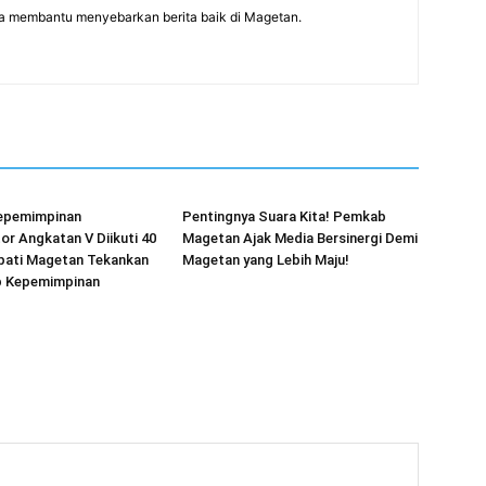
a membantu menyebarkan berita baik di Magetan.
Kepemimpinan
Pentingnya Suara Kita! Pemkab
or Angkatan V Diikuti 40
Magetan Ajak Media Bersinergi Demi
upati Magetan Tekankan
Magetan yang Lebih Maju!
ip Kepemimpinan