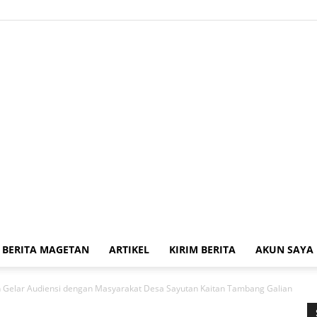
BERITA MAGETAN
ARTIKEL
KIRIM BERITA
AKUN SAYA
Kabar
Gelar Audiensi dengan Masyarakat Desa Sayutan Kaitan Tambang Galian