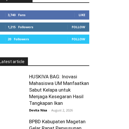
3,740
Fans
LIKE
1,215
Followers
FOLLOW
20
Followers
FOLLOW
Latest article
HUSKIVA BAG: Inovasi
Mahasiswa UM Manfaatkan
Sabut Kelapa untuk
Menjaga Kesegaran Hasil
Tangkapan Ikan
Devita Nisa
-
August 2, 2026
BPBD Kabupaten Magetan
Gelar Rapat Penyusunan