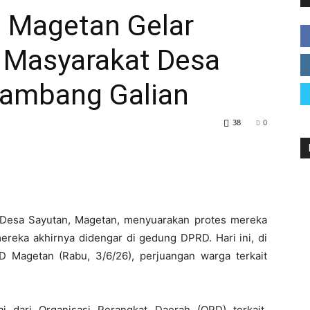
 Magetan Gelar
 Masyarakat Desa
Magetan
Tambang Galian
38
0
Desa Sayutan, Magetan, menyuarakan protes mereka
mereka akhirnya didengar di gedung DPRD. Hari ini, di
Magetan (Rabu, 3/6/26), perjuangan warga terkait
dari Organisasi Perangkat Daerah (OPD) terkait,