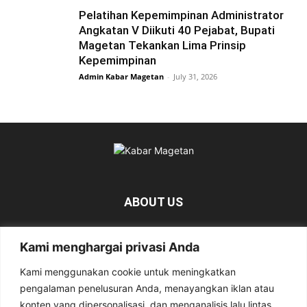
Pelatihan Kepemimpinan Administrator
Angkatan V Diikuti 40 Pejabat, Bupati
Magetan Tekankan Lima Prinsip
Kepemimpinan
Admin Kabar Magetan
-
July 31, 2026
ABOUT US
KabarMagetan.com merupakan kumpulan informasi dan
Kami menghargai privasi Anda
berita tentang Magetan yang bersumber dari berbagai
media online.
Kami menggunakan cookie untuk meningkatkan
pengalaman penelusuran Anda, menayangkan iklan atau
Contact us:
kabarmagetan@gmail.com
konten yang dipersonalisasi, dan menganalisis lalu lintas