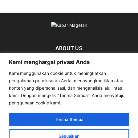
ABOUT US
Kami menghargai privasi Anda
KabarMagetan.com merupakan kumpulan informasi dan berita
tentang Magetan yang bersumber dari berbagai media online.
Kami menggunakan cookie untuk meningkatkan
pengalaman penelusuran Anda, menayangkan iklan atau
Contact us:
kabarmagetan@gmail.com
konten yang dipersonalisasi, dan menganalisis lalu lintas
kami. Dengan mengklik "Terima Semua", Anda menyetujui
penggunaan cookie kami.
FOLLOW US
Terima Semua
Sesuaikan