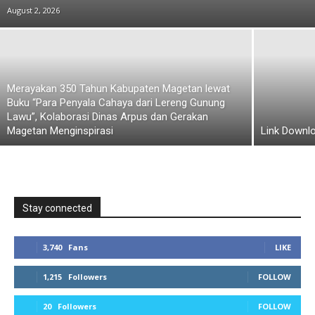
August 2, 2026
Merayakan 350 Tahun Kabupaten Magetan lewat
Buku “Para Penyala Cahaya dari Lereng Gunung
Lawu”, Kolaborasi Dinas Arpus dan Gerakan
Magetan Menginspirasi
Link Downl
Stay connected
3,740
Fans
LIKE
1,215
Followers
FOLLOW
20
Followers
FOLLOW