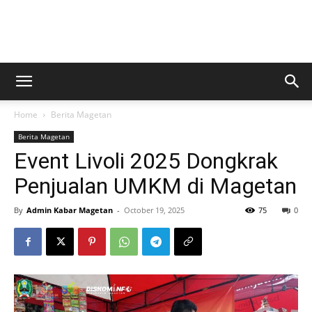
Kabar
Home
Berita Magetan
Magetan
Berita Magetan
Event Livoli 2025 Dongkrak
Penjualan UMKM di Magetan
By
Admin Kabar Magetan
-
October 19, 2025
75
0