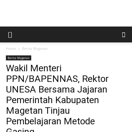
Kabar
Home
Berita Magetan
Magetan
Berita Magetan
Wakil Menteri
PPN/BAPENNAS, Rektor
UNESA Bersama Jajaran
Pemerintah Kabupaten
Magetan Tinjau
Pembelajaran Metode
Gasing.