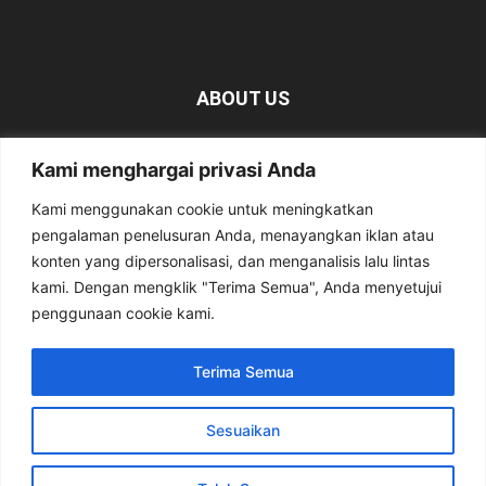
ABOUT US
KabarMagetan.com merupakan kumpulan informasi dan
Kami menghargai privasi Anda
berita tentang Magetan yang bersumber dari berbagai
media online.
Kami menggunakan cookie untuk meningkatkan
pengalaman penelusuran Anda, menayangkan iklan atau
Contact us:
kabarmagetan@gmail.com
konten yang dipersonalisasi, dan menganalisis lalu lintas
kami. Dengan mengklik "Terima Semua", Anda menyetujui
penggunaan cookie kami.
FOLLOW US
Terima Semua
Sesuaikan
Tentang Kami
Pedoman Media Siber
Privacy Policy
Kirim Berita