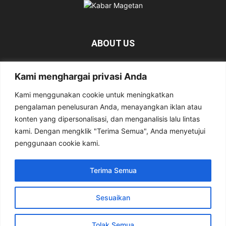
ABOUT US
KabarMagetan.com merupakan kumpulan informasi dan
Kami menghargai privasi Anda
berita tentang Magetan yang bersumber dari berbagai
media online.
Kami menggunakan cookie untuk meningkatkan
pengalaman penelusuran Anda, menayangkan iklan atau
Contact us:
kabarmagetan@gmail.com
konten yang dipersonalisasi, dan menganalisis lalu lintas
kami. Dengan mengklik "Terima Semua", Anda menyetujui
penggunaan cookie kami.
FOLLOW US
Terima Semua
Sesuaikan
Tentang Kami
Pedoman Media Siber
Privacy Policy
Kirim Berita
Tolak Semua