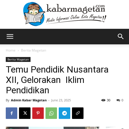
Kabar
Home
Berita Magetan
Berita Magetan
Temu Pendidik Nusantara
Magetan
XII, Gelorakan Iklim
Pendidikan
By
Admin Kabar Magetan
-
June 23, 2025
30
0