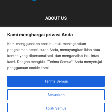
ABOUT US
KabarMagetan.com merupakan kumpulan informasi dan
Kami menghargai privasi Anda
berita tentang Magetan yang bersumber dari berbagai
media online.
Kami menggunakan cookie untuk meningkatkan
pengalaman penelusuran Anda, menayangkan iklan atau
Contact us:
kabarmagetan@gmail.com
konten yang dipersonalisasi, dan menganalisis lalu lintas
kami. Dengan mengklik "Terima Semua", Anda menyetujui
penggunaan cookie kami.
FOLLOW US
Terima Semua
Sesuaikan
Tentang Kami
Pedoman Media Siber
Privacy Policy
Kirim Berita
Tolak Semua
© 2026 KabarMagetan.com | All Rights Reserved.