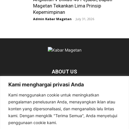
Magetan Tekankan Lima Prinsip
Kepemimpinan
Admin Kabar Magetan
-
July 31, 2026
ABOUT US
Kami menghargai privasi Anda
KabarMagetan.com merupakan kumpulan informasi dan berita
tentang Magetan yang bersumber dari berbagai media online.
Kami menggunakan cookie untuk meningkatkan
pengalaman penelusuran Anda, menayangkan iklan atau
Contact us:
kabarmagetan@gmail.com
konten yang dipersonalisasi, dan menganalisis lalu lintas
kami. Dengan mengklik "Terima Semua", Anda menyetujui
penggunaan cookie kami.
FOLLOW US