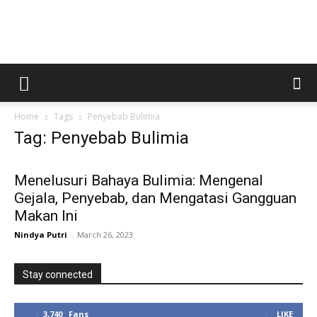
Kabar
Home
Tags
Penyebab Bulimia
Magetan
Tag: Penyebab Bulimia
Menelusuri Bahaya Bulimia: Mengenal
Gejala, Penyebab, dan Mengatasi Gangguan
Makan Ini
Nindya Putri
-
March 26, 2023
Stay connected
3,740
Fans
LIKE