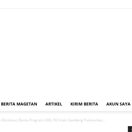
BERITA MAGETAN
ARTIKEL
KIRIM BERITA
AKUN SAYA
Kabar
n Birokrasi, Bantu Program CKG, FK Unair Gandeng Puskesmas...