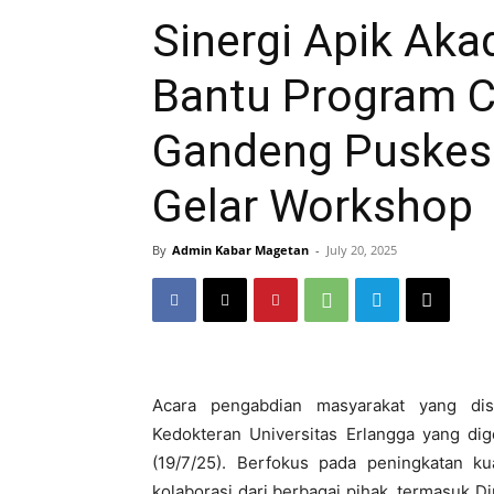
Sinergi Apik Aka
Bantu Program C
Gandeng Puske
Gelar Workshop
By
Admin Kabar Magetan
-
July 20, 2025
Acara pengabdian masyarakat yang di
Kedokteran Universitas Erlangga yang dig
(19/7/25). Berfokus pada peningkatan ku
kolaborasi dari berbagai pihak, termasuk