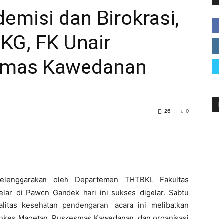
demisi dan Birokrasi,
KG, FK Unair
Magetan
smas Kawedanan
26
0
selenggarakan oleh Departemen THTBKL Fakultas
elar di Pawon Gandek hari ini sukses digelar. Sabtu
alitas kesehatan pendengaran, acara ini melibatkan
 Dinkes Magetan, Puskesmas Kawedanan, dan organisasi