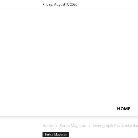
Friday, August 7, 2026
HOME
Home
Berita Magetan
Sinergi Apik Akademisi da
Berita Magetan