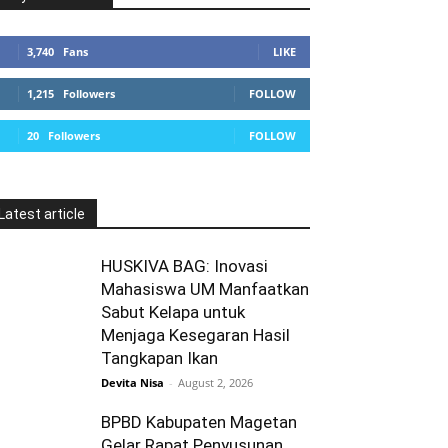
3,740
Fans
LIKE
1,215
Followers
FOLLOW
20
Followers
FOLLOW
Latest article
HUSKIVA BAG: Inovasi
Mahasiswa UM Manfaatkan
Sabut Kelapa untuk
Menjaga Kesegaran Hasil
Tangkapan Ikan
Devita Nisa
-
August 2, 2026
BPBD Kabupaten Magetan
Gelar Rapat Penyusunan