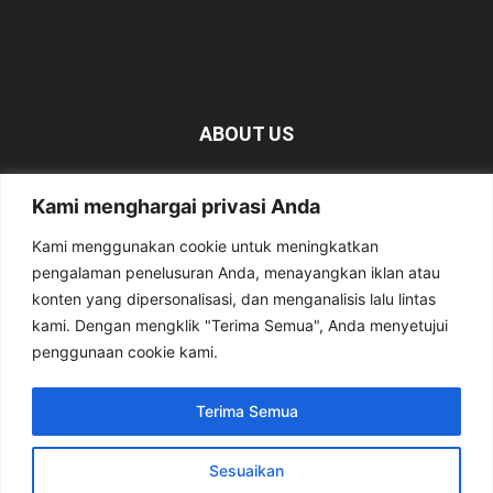
ABOUT US
KabarMagetan.com merupakan kumpulan informasi dan
Kami menghargai privasi Anda
berita tentang Magetan yang bersumber dari berbagai
media online.
Kami menggunakan cookie untuk meningkatkan
pengalaman penelusuran Anda, menayangkan iklan atau
Contact us:
kabarmagetan@gmail.com
konten yang dipersonalisasi, dan menganalisis lalu lintas
kami. Dengan mengklik "Terima Semua", Anda menyetujui
penggunaan cookie kami.
FOLLOW US
Terima Semua
Sesuaikan