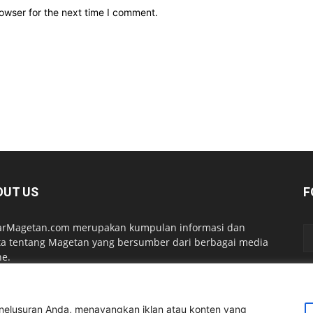
owser for the next time I comment.
OUT US
F
arMagetan.com merupakan kumpulan informasi dan
ta tentang Magetan yang bersumber dari berbagai media
ne.
act us:
kabarmagetan@gmail.com
elusuran Anda, menayangkan iklan atau konten yang