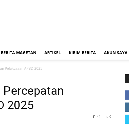
Kabar
BERITA MAGETAN
ARTIKEL
KIRIM BERITA
AKUN SAYA
tan Pelaksaaan APBD 2025
Magetan
i Percepatan
D 2025
44
0