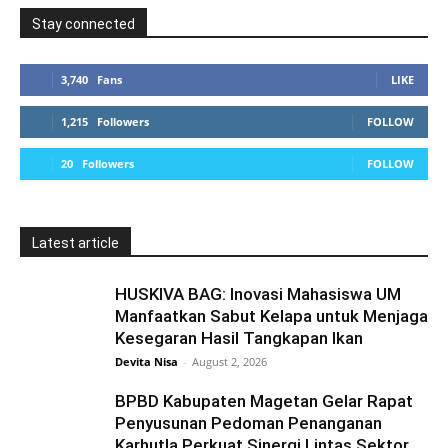
Stay connected
3,740
Fans
LIKE
1,215
Followers
FOLLOW
20
Followers
FOLLOW
Latest article
HUSKIVA BAG: Inovasi Mahasiswa UM
Manfaatkan Sabut Kelapa untuk Menjaga
Kesegaran Hasil Tangkapan Ikan
Devita Nisa
-
August 2, 2026
BPBD Kabupaten Magetan Gelar Rapat
Penyusunan Pedoman Penanganan
Karhutla Perkuat Sinergi Lintas Sektor