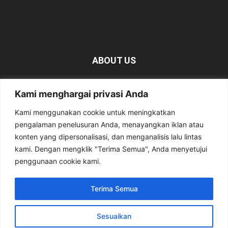
ABOUT US
KabarMagetan.com merupakan kumpulan informasi dan
Kami menghargai privasi Anda
berita tentang Magetan yang bersumber dari berbagai
media online.
Kami menggunakan cookie untuk meningkatkan
pengalaman penelusuran Anda, menayangkan iklan atau
Contact us:
kabarmagetan@gmail.com
konten yang dipersonalisasi, dan menganalisis lalu lintas
kami. Dengan mengklik "Terima Semua", Anda menyetujui
penggunaan cookie kami.
FOLLOW US
Terima Semua
Sesuaikan