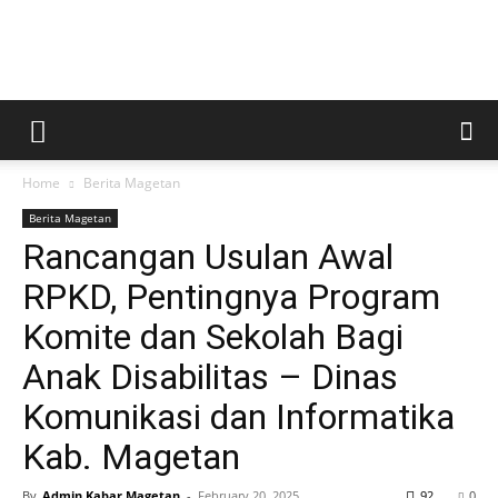
Kabar
Home
Berita Magetan
Magetan
Berita Magetan
Rancangan Usulan Awal
RPKD, Pentingnya Program
Komite dan Sekolah Bagi
Anak Disabilitas – Dinas
Komunikasi dan Informatika
Kab. Magetan
By
Admin Kabar Magetan
-
February 20, 2025
92
0