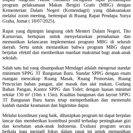
program pelaksanaan Makan Bergizi Gratis (MBG) dengan
Kementerian Dalam Negeri (Kemendagri) yang dilaksanakan
melalui zoom meeting, bertempat di Ruang Rapat Pendapa Surya
Graha, Jumat ( 18/07/2025).
Rapat yang dipimpin langsung oleh Menteri Dalam Negeri, Tito
Karnavian, bertujuan untuk menyelaraskan pemahaman dan
memastikan kelancaran implementasi program MBG di seluruh
daerah. Serta untuk memastikan bahwa program MBG dapat
berjalan efektif dan memberikan manfaat maksimal bagi anak-anak
sekolah.
Salah satu hal yang disampaikan Mendagri adalah mengenai standar
minimum SPPG 3T Bangunan Baru. Standar SPPG dengan enam
ruangan mencakup Ruang Masak, Ruang Pemorsian, Ruang
Pencucian bahan pangan, alat masak dan alat makan, Gudang
Bahan Pangan, Kantor SPPG dan Toilet; dengan luasan minimal
sekitar 150 m² (10m x 15m). Kualitas bangunan dan layout SPPG
3T Bangunan Baru harus tetap memperhatikan dan memenuhi
kaidah standar keamanan dan higienitas dapur.
Melalui koordinasi yang baik, diharapkan program ini dapat berjalan
lancar dan memberikan kontribusi positif terhadap peningkatan gizi
dan kesehatan anak-anak Indonesia. Evaluasi program secara
berkala juga menjadi fokus dalam rapat ini untuk memastikan