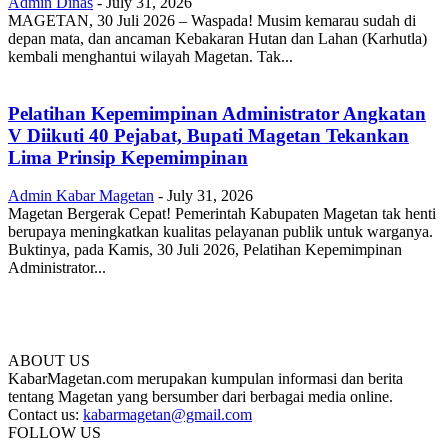
Admin Dinas
-
July 31, 2026
MAGETAN, 30 Juli 2026 – Waspada! Musim kemarau sudah di
depan mata, dan ancaman Kebakaran Hutan dan Lahan (Karhutla)
kembali menghantui wilayah Magetan. Tak...
Pelatihan Kepemimpinan Administrator Angkatan
V Diikuti 40 Pejabat, Bupati Magetan Tekankan
Lima Prinsip Kepemimpinan
Admin Kabar Magetan
-
July 31, 2026
Magetan Bergerak Cepat! Pemerintah Kabupaten Magetan tak henti
berupaya meningkatkan kualitas pelayanan publik untuk warganya.
Buktinya, pada Kamis, 30 Juli 2026, Pelatihan Kepemimpinan
Administrator...
ABOUT US
KabarMagetan.com merupakan kumpulan informasi dan berita
tentang Magetan yang bersumber dari berbagai media online.
Contact us:
kabarmagetan@gmail.com
FOLLOW US