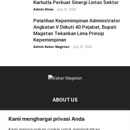
Karhutla Perkuat Sinergi Lintas Sektor
Admin Dinas
-
July 31, 2026
Pelatihan Kepemimpinan Administrator
Angkatan V Diikuti 40 Pejabat, Bupati
Magetan Tekankan Lima Prinsip
Kepemimpinan
Admin Kabar Magetan
-
July 31, 2026
ABOUT US
KabarMagetan.com merupakan kumpulan informasi dan
Kami menghargai privasi Anda
berita tentang Magetan yang bersumber dari berbagai
media online.
Kami menggunakan cookie untuk meningkatkan