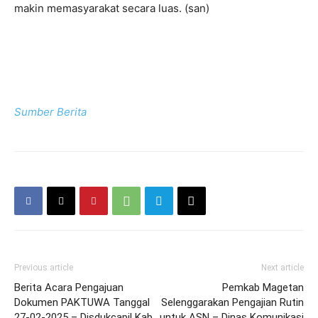
makin memasyarakat secara luas. (san)
Sumber Berita
Previous article
Next article
Berita Acara Pengajuan
Pemkab Magetan
Dokumen PAKTUWA Tanggal
Selenggarakan Pengajian Rutin
27-02-2025 – Disdukcapil Kab.
untuk ASN – Dinas Komunikasi