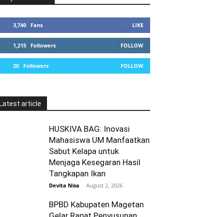
3,740
Fans
LIKE
1,215
Followers
FOLLOW
20
Followers
FOLLOW
Latest article
HUSKIVA BAG: Inovasi
Mahasiswa UM Manfaatkan
Sabut Kelapa untuk
Menjaga Kesegaran Hasil
Tangkapan Ikan
Devita Nisa
-
August 2, 2026
BPBD Kabupaten Magetan
Gelar Rapat Penyusunan