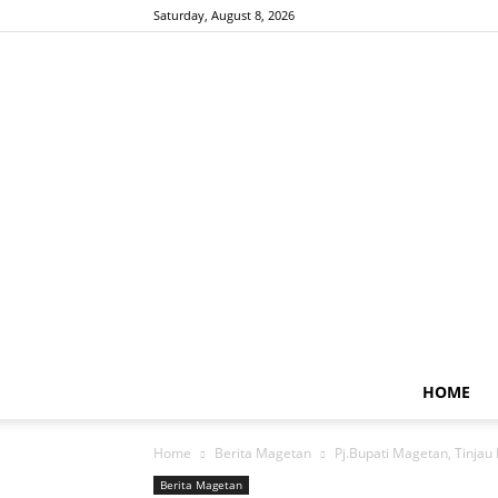
Saturday, August 8, 2026
HOME
Home
Berita Magetan
Pj.Bupati Magetan, Tinja
Berita Magetan