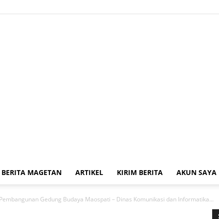
BERITA MAGETAN
ARTIKEL
KIRIM BERITA
AKUN SAYA
Kabar
u Pembangunan Gedung Budaya Maospati – Dinas Komunikasi dan Informatika...