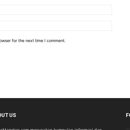
owser for the next time I comment.
OUT US
F
arMagetan.com merupakan kumpulan informasi dan