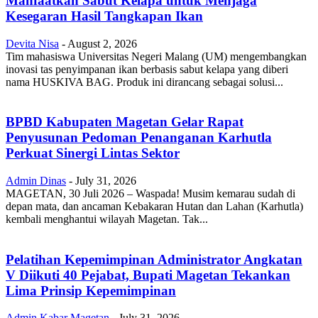
Manfaatkan Sabut Kelapa untuk Menjaga
Kesegaran Hasil Tangkapan Ikan
Devita Nisa
-
August 2, 2026
Tim mahasiswa Universitas Negeri Malang (UM) mengembangkan
inovasi tas penyimpanan ikan berbasis sabut kelapa yang diberi
nama HUSKIVA BAG. Produk ini dirancang sebagai solusi...
BPBD Kabupaten Magetan Gelar Rapat
Penyusunan Pedoman Penanganan Karhutla
Perkuat Sinergi Lintas Sektor
Admin Dinas
-
July 31, 2026
MAGETAN, 30 Juli 2026 – Waspada! Musim kemarau sudah di
depan mata, dan ancaman Kebakaran Hutan dan Lahan (Karhutla)
kembali menghantui wilayah Magetan. Tak...
Pelatihan Kepemimpinan Administrator Angkatan
V Diikuti 40 Pejabat, Bupati Magetan Tekankan
Lima Prinsip Kepemimpinan
Admin Kabar Magetan
-
July 31, 2026