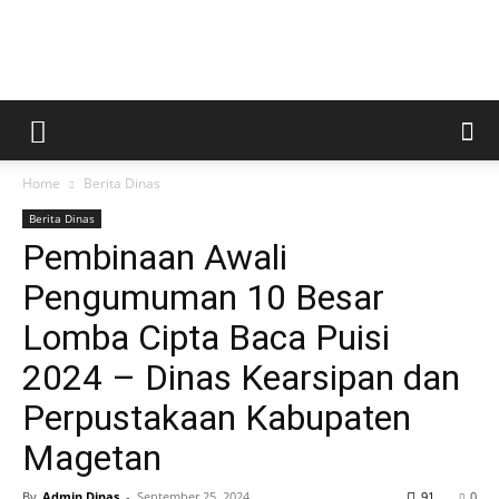
Kabar
Home
Berita Dinas
Magetan
Berita Dinas
Pembinaan Awali
Pengumuman 10 Besar
Lomba Cipta Baca Puisi
2024 – Dinas Kearsipan dan
Perpustakaan Kabupaten
Magetan
By
Admin Dinas
-
September 25, 2024
91
0