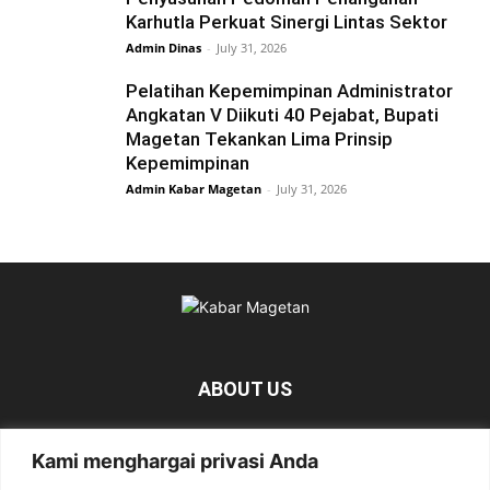
Karhutla Perkuat Sinergi Lintas Sektor
Admin Dinas
-
July 31, 2026
Pelatihan Kepemimpinan Administrator
Angkatan V Diikuti 40 Pejabat, Bupati
Magetan Tekankan Lima Prinsip
Kepemimpinan
Admin Kabar Magetan
-
July 31, 2026
ABOUT US
KabarMagetan.com merupakan kumpulan informasi dan
Kami menghargai privasi Anda
berita tentang Magetan yang bersumber dari berbagai
media online.