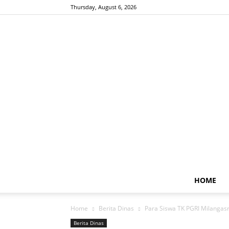
Thursday, August 6, 2026
HOME
Home
Berita Dinas
Para Siswa TK PGRI Milangas
Berita Dinas