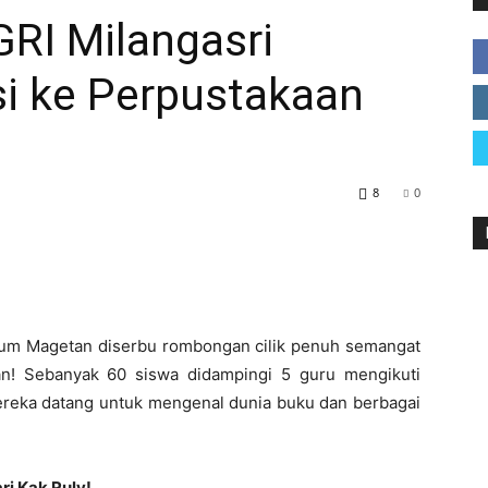
RI Milangasri
si ke Perpustakaan
Magetan
8
0
mum Magetan diserbu rombongan cilik penuh semangat
an! Sebanyak 60 siswa didampingi 5 guru mengikuti
 Mereka datang untuk mengenal dunia buku dan berbagai
i Kak Ruly!