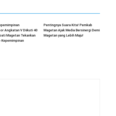
Kepemimpinan
Pentingnya Suara Kita! Pemkab
or Angkatan V Diikuti 40
Magetan Ajak Media Bersinergi Demi
upati Magetan Tekankan
Magetan yang Lebih Maju!
ip Kepemimpinan