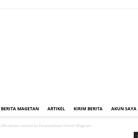
BERITA MAGETAN
ARTIKEL
KIRIM BERITA
AKUN SAYA
Kabar
ri Berwisata Literasi ke Perpustakaan Umum Magetan