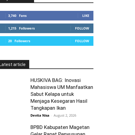
3,740
Fans
LIKE
1,215
Followers
FOLLOW
20
Followers
FOLLOW
Latest article
HUSKIVA BAG: Inovasi
Mahasiswa UM Manfaatkan
Sabut Kelapa untuk
Menjaga Kesegaran Hasil
Tangkapan Ikan
Devita Nisa
-
August 2, 2026
BPBD Kabupaten Magetan
Gelar Rapat Penyusunan