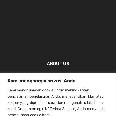
ABOUT US
KabarMagetan.com merupakan kumpulan informasi dan
Kami menghargai privasi Anda
berita tentang Magetan yang bersumber dari berbagai
media online.
Kami menggunakan cookie untuk meningkatkan
pengalaman penelusuran Anda, menayangkan iklan atau
Contact us:
kabarmagetan@gmail.com
konten yang dipersonalisasi, dan menganalisis lalu lintas
kami. Dengan mengklik "Terima Semua", Anda menyetujui
penggunaan cookie kami.