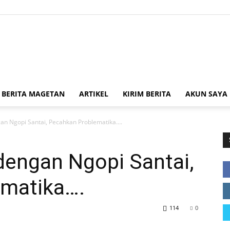
Kabar
BERITA MAGETAN
ARTIKEL
KIRIM BERITA
AKUN SAYA
an Ngopi Santai, Pecahkan Problematika….
Magetan
dengan Ngopi Santai,
matika….
114
0