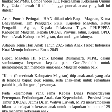
tingkat SMP/Mts, Lomba video KIE Pencegahan Kekerasan Umum
Bagi Usia dibawah 18 tahun hingga puncak acara yang kali ini
digelar.
Acara Puncak Peringatan HAN diikuti oleh Bupati Magetan, Ketua
Bhayangkari, Tim Penggerak PKK, Kapolres Magetan, Ketua
Pengadilan Agama, Kepala Pelaksana Tugas PPKBPPPA
Kabupaten Magetan, Kepala DP3AK Provinsi Jatim, Kepala OPD,
Forum Anak Kabupaten Magetan, dan undangan lainnya.
Adapun Tema Hari Anak Tahun 2025 ialah Anak Hebat Indonesia
Kuat Menuju Indonesia Emas 2045
Bupati Magetan Hj. Nanik Endang Rusminiarti, M.Pd., dalam
sambutannya berpesan kepada para Guru/Pendidik untuk
membimbing dan mendidik anak-anak Magetan dengan baik.
“Kami (Pemerintah Kabupaten Magetan) titip anak-anak yang ada
di lembaga bapak ibuk semua, serta anak-anak untuk senantiasa
patuhi bapak ibu guru,” pesannya.
Pada kesempatan yang sama Kepala Dinas Pemberdayaan
Perempuan, Perlindungan Anak, dan Kependudukan Provinsi Jawa
Timur (DP3AK Jatim) Dr.Tri Wahyu Liswati, M.Pd menyampaikan
bilamana terdapat kekerasan anak untuk melaporkan ke nomor 129
jika menemui kekerasan anak.