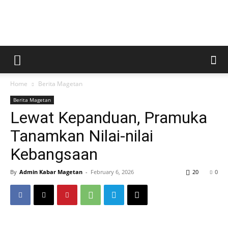
Kabar
Home
Berita Magetan
Magetan
Berita Magetan
Lewat Kepanduan, Pramuka
Tanamkan Nilai-nilai
Kebangsaan
By
Admin Kabar Magetan
-
February 6, 2026
20
0