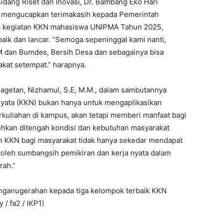
Bidang Riset dan Inovasi, Dr. Bambang Eko Hari
a mengucapkan terimakasih kepada Pemerintah
a kegiatan KKN mahasiswa UNIPMA Tahun 2025,
baik dan lancar. “Semoga sepeninggal kami nanti,
dan Bumdes, Bersih Desa dan sebagainya bisa
akat setempat.” harapnya.
Magetan, Nizhamul, S.E, M.M., dalam sambutannya
Nyata (KKN) bukan hanya untuk mengaplikasikan
erkuliahan di kampus, akan tetapi memberi manfaat bagi
uhkan ditengah kondisi dan kebutuhan masyarakat
n KKN bagi masyarakat tidak hanya sekedar mendapat
oleh sumbangsih pemikiran dan kerja nyata dalam
rah.”
enganugerahan kepada tiga kelompok terbaik KKN
/ fa2 / IKP1)