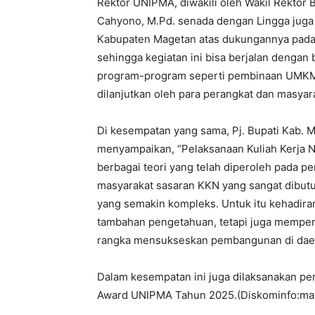
Rektor UNIPMA, diwakili oleh Wakil Rektor 
Cahyono, M.Pd. senada dengan Lingga jug
Kabupaten Magetan atas dukungannya pad
sehingga kegiatan ini bisa berjalan dengan 
program-program seperti pembinaan UMKM 
dilanjutkan oleh para perangkat dan masyar
Di kesempatan yang sama, Pj. Bupati Kab. 
menyampaikan, “Pelaksanaan Kuliah Kerja 
berbagai teori yang telah diperoleh pada p
masyarakat sasaran KKN yang sangat dibut
yang semakin kompleks. Untuk itu kehadira
tambahan pengetahuan, tetapi juga memper
rangka mensukseskan pembangunan di dae
Dalam kesempatan ini juga dilaksanakan p
Award UNIPMA Tahun 2025.(Diskominfo:may 