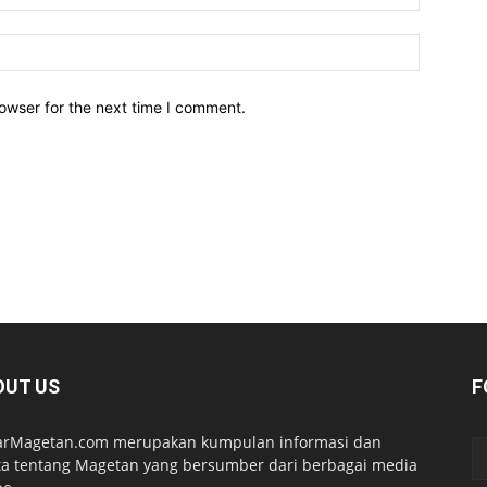
owser for the next time I comment.
OUT US
F
arMagetan.com merupakan kumpulan informasi dan
ta tentang Magetan yang bersumber dari berbagai media