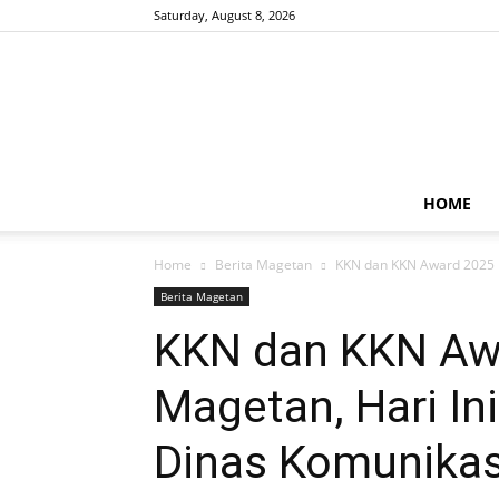
Saturday, August 8, 2026
HOME
Home
Berita Magetan
KKN dan KKN Award 2025 U
Berita Magetan
KKN dan KKN Aw
Magetan, Hari In
Dinas Komunikas