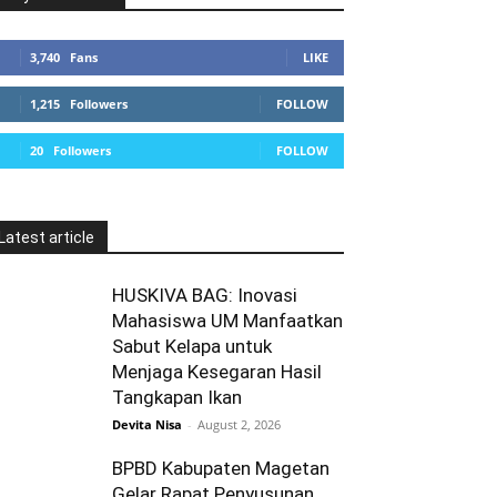
3,740
Fans
LIKE
1,215
Followers
FOLLOW
20
Followers
FOLLOW
Latest article
HUSKIVA BAG: Inovasi
Mahasiswa UM Manfaatkan
Sabut Kelapa untuk
Menjaga Kesegaran Hasil
Tangkapan Ikan
Devita Nisa
-
August 2, 2026
BPBD Kabupaten Magetan
Gelar Rapat Penyusunan