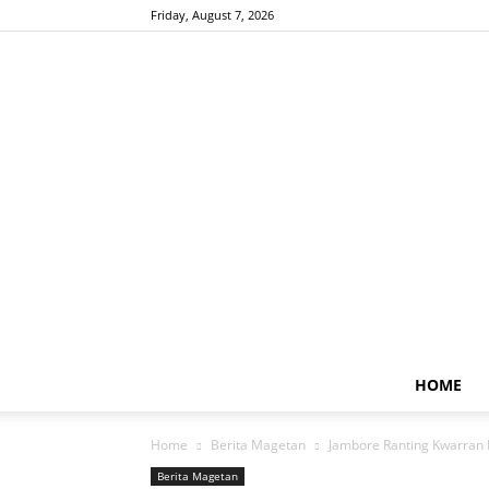
Friday, August 7, 2026
HOME
Home
Berita Magetan
Jambore Ranting Kwarran 
Berita Magetan