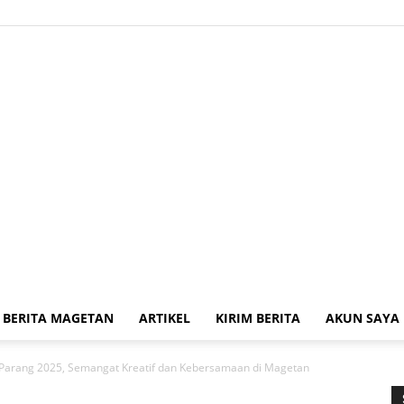
BERITA MAGETAN
ARTIKEL
KIRIM BERITA
AKUN SAYA
Kabar
Parang 2025, Semangat Kreatif dan Kebersamaan di Magetan