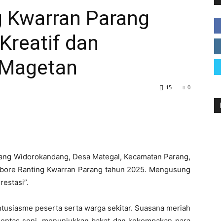
 Kwarran Parang
Kreatif dan
Magetan
 Magetan
15
0
ang Widorokandang, Desa Mategal, Kecamatan Parang,
mbore Ranting Kwarran Parang tahun 2025. Mengusung
restasi”.
ntusiasme peserta serta warga sekitar. Suasana meriah
pentas seni, menunjukkan bakat dan kekompakan para