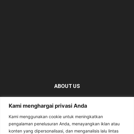
ABOUT US
KabarMagetan.com merupakan kumpulan informasi dan
Kami menghargai privasi Anda
berita tentang Magetan yang bersumber dari berbagai
media online.
Kami menggunakan cookie untuk meningkatkan
pengalaman penelusuran Anda, menayangkan iklan atau
Contact us:
kabarmagetan@gmail.com
konten yang dipersonalisasi, dan menganalisis lalu lintas