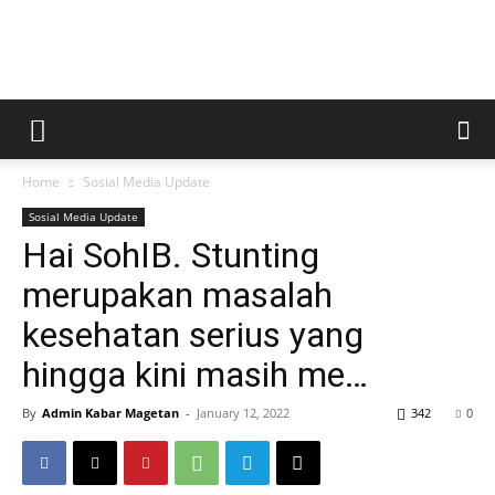
Kabar
Home
Sosial Media Update
Magetan
Sosial Media Update
Hai SohIB. Stunting
merupakan masalah
kesehatan serius yang
hingga kini masih me…
By
Admin Kabar Magetan
-
January 12, 2022
342
0