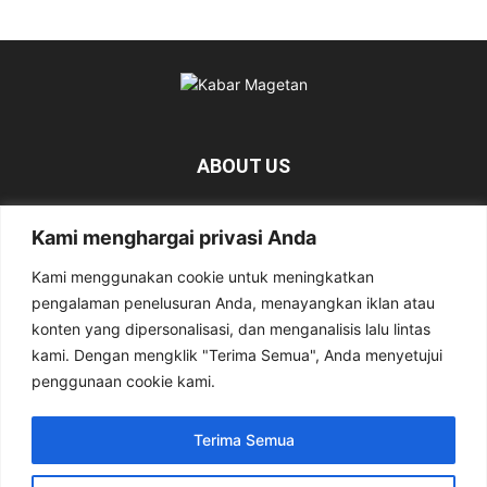
ABOUT US
KabarMagetan.com merupakan kumpulan informasi dan
Kami menghargai privasi Anda
berita tentang Magetan yang bersumber dari berbagai
media online.
Kami menggunakan cookie untuk meningkatkan
pengalaman penelusuran Anda, menayangkan iklan atau
Contact us:
kabarmagetan@gmail.com
konten yang dipersonalisasi, dan menganalisis lalu lintas
kami. Dengan mengklik "Terima Semua", Anda menyetujui
penggunaan cookie kami.
FOLLOW US
Terima Semua