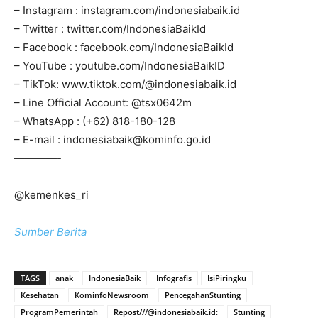
– Instagram : instagram.com/indonesiabaik.id
– Twitter : twitter.com/IndonesiaBaikId
– Facebook : facebook.com/IndonesiaBaikId
– YouTube : youtube.com/IndonesiaBaikID
– TikTok: www.tiktok.com/@indonesiabaik.id
– Line Official Account: @tsx0642m
– WhatsApp : (+62) 818-180-128
– E-mail : indonesiabaik@kominfo.go.id
————-
@kemenkes_ri
Sumber Berita
TAGS
anak
IndonesiaBaik
Infografis
IsiPiringku
Kesehatan
KominfoNewsroom
PencegahanStunting
ProgramPemerintah
Repost///@indonesiabaik.id:
Stunting