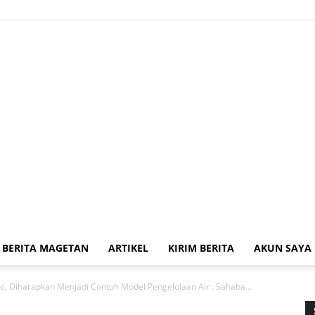
BERITA MAGETAN
ARTIKEL
KIRIM BERITA
AKUN SAYA
Kabar
i, Diharapkan Menjadi Contoh Model Pengelolaan Air . Sahaba…