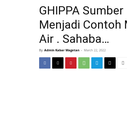
GHIPPA Sumber R
Menjadi Contoh 
Air . Sahaba…
By
Admin Kabar Magetan
-
March 22, 2022