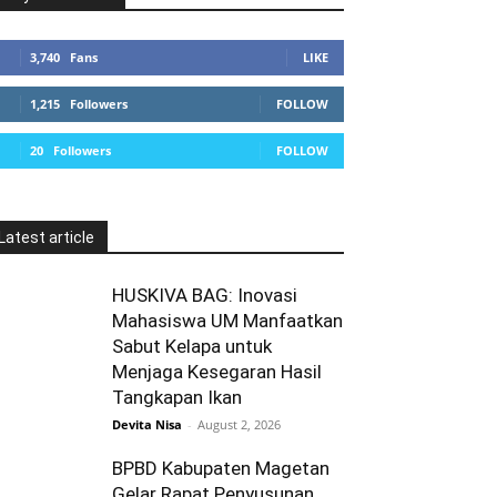
3,740
Fans
LIKE
1,215
Followers
FOLLOW
20
Followers
FOLLOW
Latest article
HUSKIVA BAG: Inovasi
Mahasiswa UM Manfaatkan
Sabut Kelapa untuk
Menjaga Kesegaran Hasil
Tangkapan Ikan
Devita Nisa
-
August 2, 2026
BPBD Kabupaten Magetan
Gelar Rapat Penyusunan