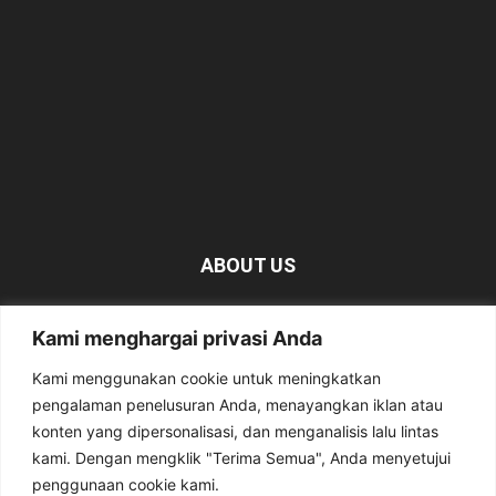
ABOUT US
KabarMagetan.com merupakan kumpulan informasi dan
Kami menghargai privasi Anda
berita tentang Magetan yang bersumber dari berbagai
media online.
Kami menggunakan cookie untuk meningkatkan
pengalaman penelusuran Anda, menayangkan iklan atau
Contact us:
kabarmagetan@gmail.com
konten yang dipersonalisasi, dan menganalisis lalu lintas
kami. Dengan mengklik "Terima Semua", Anda menyetujui
penggunaan cookie kami.
FOLLOW US