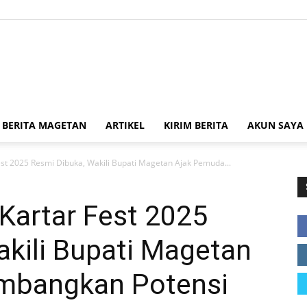
Kabar
BERITA MAGETAN
ARTIKEL
KIRIM BERITA
AKUN SAYA
st 2025 Resmi Dibuka, Wakili Bupati Magetan Ajak Pemuda...
Magetan
Kartar Fest 2025
kili Bupati Magetan
mbangkan Potensi