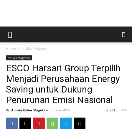
Kabar
Home
Artikel Magetan
Magetan
Artikel Magetan
ESCO Harsari Group Terpilih
Menjadi Perusahaan Energy
Saving untuk Dukung
Penurunan Emisi Nasional
By
Admin Kabar Magetan
-
July 4, 2026
233
0