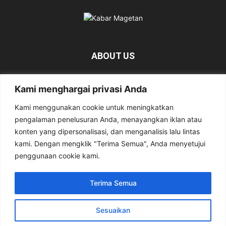
ABOUT US
KabarMagetan.com merupakan kumpulan informasi dan
Kami menghargai privasi Anda
berita tentang Magetan yang bersumber dari berbagai
media online.
Kami menggunakan cookie untuk meningkatkan
pengalaman penelusuran Anda, menayangkan iklan atau
Contact us:
kabarmagetan@gmail.com
konten yang dipersonalisasi, dan menganalisis lalu lintas
kami. Dengan mengklik "Terima Semua", Anda menyetujui
penggunaan cookie kami.
FOLLOW US
Terima Semua
Sesuaikan