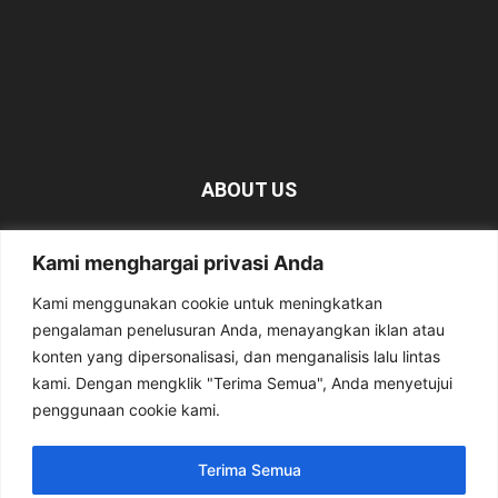
ABOUT US
KabarMagetan.com merupakan kumpulan informasi dan
Kami menghargai privasi Anda
berita tentang Magetan yang bersumber dari berbagai
media online.
Kami menggunakan cookie untuk meningkatkan
pengalaman penelusuran Anda, menayangkan iklan atau
Contact us:
kabarmagetan@gmail.com
konten yang dipersonalisasi, dan menganalisis lalu lintas
kami. Dengan mengklik "Terima Semua", Anda menyetujui
penggunaan cookie kami.
FOLLOW US
Terima Semua