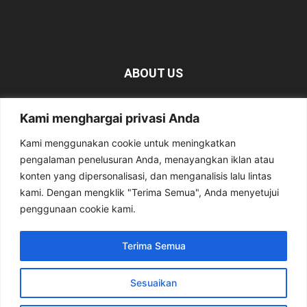
ABOUT US
KabarMagetan.com merupakan kumpulan informasi dan
Kami menghargai privasi Anda
berita tentang Magetan yang bersumber dari berbagai
media online.
Kami menggunakan cookie untuk meningkatkan
pengalaman penelusuran Anda, menayangkan iklan atau
Contact us:
kabarmagetan@gmail.com
konten yang dipersonalisasi, dan menganalisis lalu lintas
kami. Dengan mengklik "Terima Semua", Anda menyetujui
penggunaan cookie kami.
FOLLOW US
Terima Semua
Sesuaikan
Tentang Kami
Pedoman Media Siber
Privacy Policy
Kirim Berita