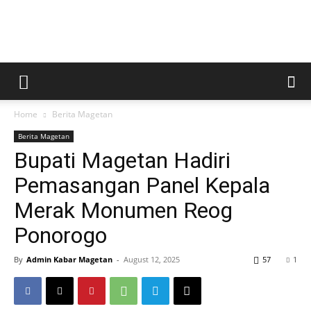
Kabar
Home
Berita Magetan
Magetan
Berita Magetan
Bupati Magetan Hadiri
Pemasangan Panel Kepala
Merak Monumen Reog
Ponorogo
By
Admin Kabar Magetan
-
August 12, 2025
57
1