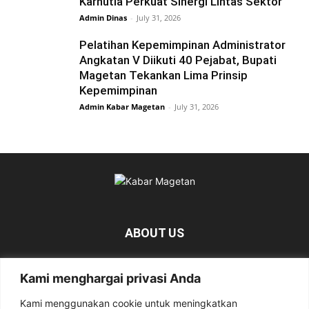
Karhutla Perkuat Sinergi Lintas Sektor
Admin Dinas
-
July 31, 2026
Pelatihan Kepemimpinan Administrator
Angkatan V Diikuti 40 Pejabat, Bupati
Magetan Tekankan Lima Prinsip
Kepemimpinan
Admin Kabar Magetan
-
July 31, 2026
ABOUT US
KabarMagetan.com merupakan kumpulan informasi dan
Kami menghargai privasi Anda
berita tentang Magetan yang bersumber dari berbagai
media online.
Kami menggunakan cookie untuk meningkatkan