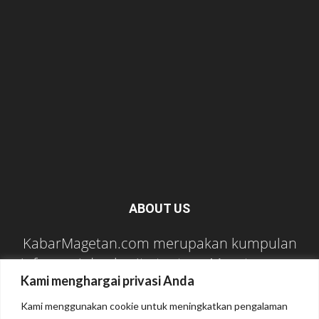
ABOUT US
KabarMagetan.com merupakan kumpulan
informasi dan berita tentang Magetan yang
Kami menghargai privasi Anda
bersumber dari berbagai media online.
Kami menggunakan cookie untuk meningkatkan pengalaman
Contact us:
kabarmagetan@gmail.com