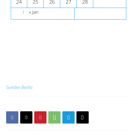
24
25
26
27
28
« Jan
Sumber Berita