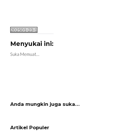
(Tekan
Enter)
202501-23-1
Menyukai ini:
Suka
Memuat…
Anda mungkin juga suka…
Navigasi
Artikel
Artikel Populer