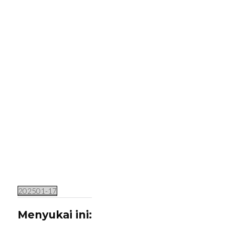
Lompat
ke
konten
(Tekan
Enter)
202501-17
Menyukai ini: