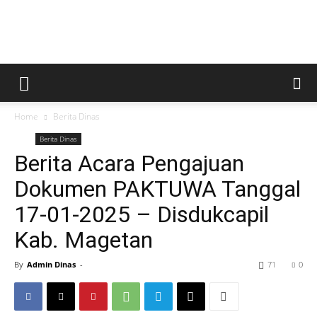
Kabar
Home
Berita Dinas
Magetan
Berita Dinas
Berita Acara Pengajuan
Dokumen PAKTUWA Tanggal
17-01-2025 – Disdukcapil
Kab. Magetan
By
Admin Dinas
-
71
0