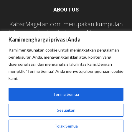
ABOUT US
KabarMagetan.com merupakan kumpulan
informasi dan berita tentang Magetan yang
Kami menghargai privasi Anda
bersumber dari berbagai media online.
Kami menggunakan cookie untuk meningkatkan pengalaman
Contact us:
kabarmagetan@gmail.com
penelusuran Anda, menayangkan iklan atau konten yang
dipersonalisasi, dan menganalisis lalu lintas kami. Dengan
mengklik "Terima Semua", Anda menyetujui penggunaan cookie
FOLLOW US
kami.
Terima Semua
Sesuaikan
Tentang Kami
Pedoman Media Siber
Privacy Policy
Kirim Berita
Tolak Semua
© 2026 KabarMagetan.com | All Rights Reserved.