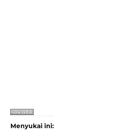
Lompat
ke
konten
(Tekan
Enter)
202501-03
Menyukai ini: