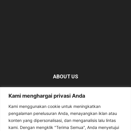
ABOUT US
KabarMagetan.com merupakan kumpulan informasi dan
Kami menghargai privasi Anda
berita tentang Magetan yang bersumber dari berbagai
media online.
Kami menggunakan cookie untuk meningkatkan
pengalaman penelusuran Anda, menayangkan iklan atau
Contact us:
kabarmagetan@gmail.com
konten yang dipersonalisasi, dan menganalisis lalu lintas
kami. Dengan mengklik "Terima Semua", Anda menyetujui