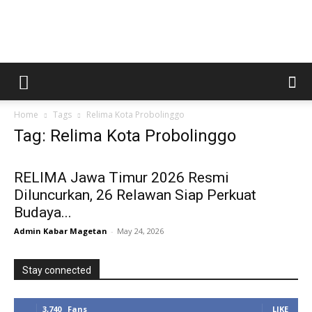
Kabar
Home
Tags
Relima Kota Probolinggo
Magetan
Tag: Relima Kota Probolinggo
RELIMA Jawa Timur 2026 Resmi
Diluncurkan, 26 Relawan Siap Perkuat
Budaya...
Admin Kabar Magetan
-
May 24, 2026
Stay connected
3,740
Fans
LIKE