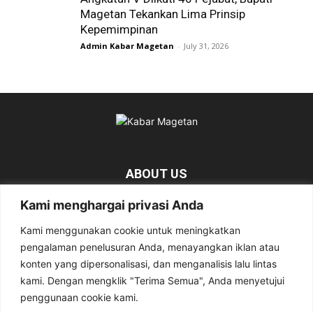
Magetan Tekankan Lima Prinsip
Kepemimpinan
Admin Kabar Magetan
-
July 31, 2026
ABOUT US
Kami menghargai privasi Anda
KabarMagetan.com merupakan kumpulan informasi dan berita
tentang Magetan yang bersumber dari berbagai media online.
Kami menggunakan cookie untuk meningkatkan
pengalaman penelusuran Anda, menayangkan iklan atau
Contact us:
kabarmagetan@gmail.com
konten yang dipersonalisasi, dan menganalisis lalu lintas
kami. Dengan mengklik "Terima Semua", Anda menyetujui
penggunaan cookie kami.
FOLLOW US