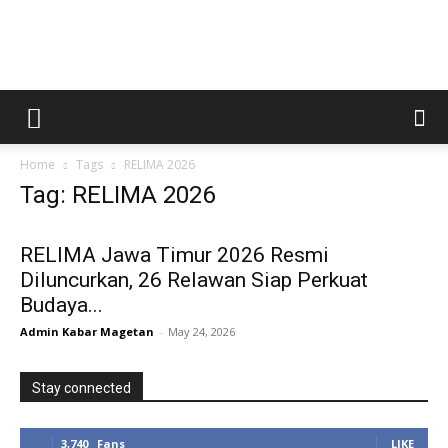
Kabar
Home
Tags
RELIMA 2026
Magetan
Tag: RELIMA 2026
RELIMA Jawa Timur 2026 Resmi
Diluncurkan, 26 Relawan Siap Perkuat
Budaya...
Admin Kabar Magetan
-
May 24, 2026
Stay connected
3,740
Fans
LIKE