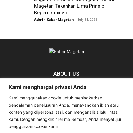
Magetan Tekankan Lima Prinsip
Kepemimpinan
Admin Kabar Magetan
-
July 31, 2026
ABOUT US
Kami menghargai privasi Anda
KabarMagetan.com merupakan kumpulan informasi dan berita
tentang Magetan yang bersumber dari berbagai media online.
Kami menggunakan cookie untuk meningkatkan
pengalaman penelusuran Anda, menayangkan iklan atau
Contact us:
kabarmagetan@gmail.com
konten yang dipersonalisasi, dan menganalisis lalu lintas
kami. Dengan mengklik "Terima Semua", Anda menyetujui
penggunaan cookie kami.
FOLLOW US