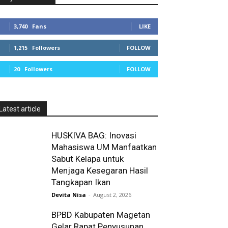
3,740
Fans
LIKE
1,215
Followers
FOLLOW
20
Followers
FOLLOW
Latest article
HUSKIVA BAG: Inovasi
Mahasiswa UM Manfaatkan
Sabut Kelapa untuk
Menjaga Kesegaran Hasil
Tangkapan Ikan
Devita Nisa
-
August 2, 2026
BPBD Kabupaten Magetan
Gelar Rapat Penyusunan